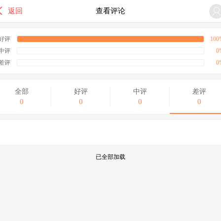

返回
查看评论
好评
100
中评
0
差评
0
全部
好评
中评
差评
0
0
0
0
已全部加载