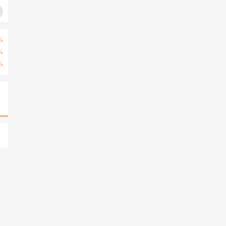
%
%
%