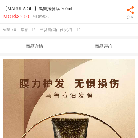
【MARULA OIL】馬魯拉髮膜 300ml

MOP$85.00
MOP$93.50
分享
销量：
0
库存：
18
带货费(国内代发)/件：10
商品详情
商品评论