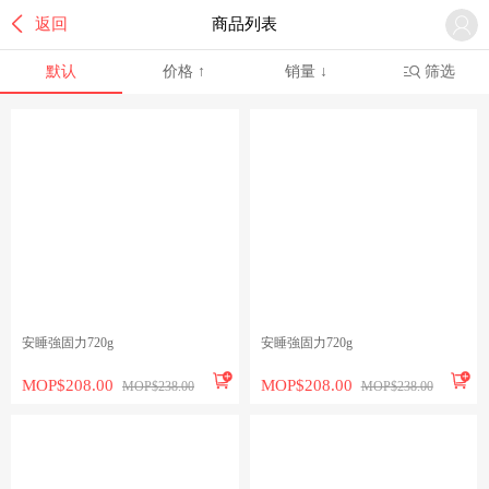

返回
商品列表

默认
价格 ↑
销量 ↓
筛选
安睡強固力720g
安睡強固力720g


MOP$208.00
MOP$208.00
MOP$238.00
MOP$238.00