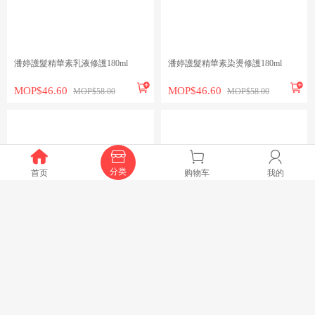
潘婷護髮精華素乳液修護180ml
潘婷護髮精華素染燙修護180ml


MOP$46.60
MOP$46.60
MOP$58.00
MOP$58.00




分类
首页
购物车
我的
潘婷3 護髮精華素 多效損傷修護 茉
ARIEL4D抗菌洗衣膠囊64s（室內晾
莉山茶香 180ml
衣抗臭）


MOP$46.6
MOP$112
MOP$58
MOP$122